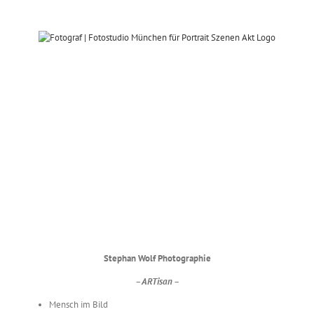
Zum
Inhalt
springen
r
Fotograf München für
Akt und Portrait zu
Hause – Bild 138
zu Hause
Dessous-/Aktfotografie
SWFotos
Stephan Wolf Photographie
– ARTisan –
Mensch im Bild