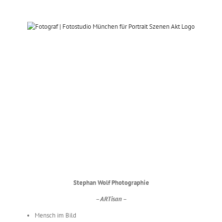
Zum
Inhalt
springen
r
Fotograf München für
Akt und Portrait zu
Hause – Bild 138
zu Hause
Dessous-/Aktfotografie
SWFotos
Stephan Wolf Photographie
– ARTisan –
Mensch im Bild