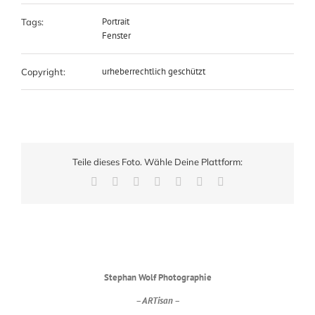
Portrait
Tags:
Fenster
urheberrechtlich geschützt
Copyright:
Teile dieses Foto. Wähle Deine Plattform:
Facebook
X
LinkedIn
WhatsApp
Pinterest
Xing
E-
Mail
Stephan Wolf Photographie
– ARTisan –