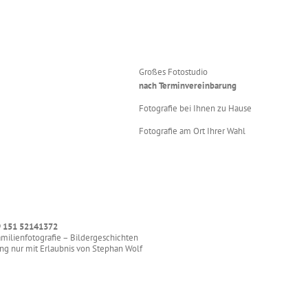
Großes Fotostudio
nach Terminvereinbarung
Fotografie bei Ihnen zu Hause
Fotografie am Ort Ihrer Wahl
 151 52141372
amilienfotografie – Bildergeschichten
ung nur mit Erlaubnis von Stephan Wolf