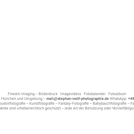
FineArt-Imaging – Bilderdruck Imagevideos Fotokalender Fotoalbum
 – München und Umgebung –
mail@stephan-wolf-photographie.de
WhatsApp:
+49
 Boudoirfotografie – Kunstfotografie – Fantasy-Fotografie – Babybauchfotografie – F
erke sind urheberrechtlich geschützt – Jede Art der Benutzung oder Vervielfältig