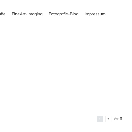
fie
FineArt-Imaging
Fotografie-Blog
Impressum
Fotograf München für Akt
und Portrait zu Hause –
Bild 134
zu Hause
Dessous-/Aktfotografie
Farbfotos
Vor
1
2