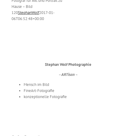
Fotograf für Akt und Portrait zu
Hause – Bild
s
120
StephanWolf
2017-01-
06T06:52:48+00:00
Stephan Wolf Photographie
– ARTisan –
Mensch im Bild
FineArt-Fotografie
konzeptionelle Fotografie