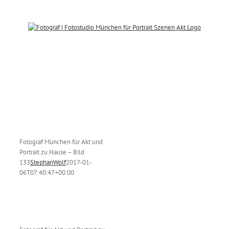
Zum
Inhalt
springen
ür
Fotograf München für Akt und
s
Portrait zu Hause – Bild
133
StephanWolf
2017-01-
06T07:40:47+00:00
d
ild