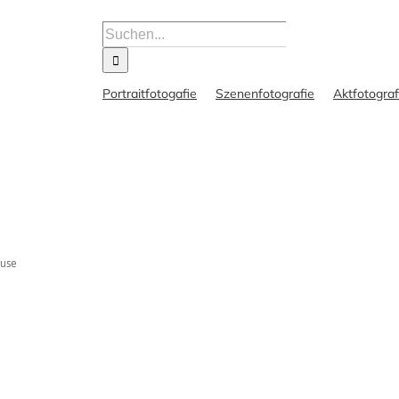
Suche
nach:
Portraitfotogafie
Szenenfotografie
Aktfotograf
ause