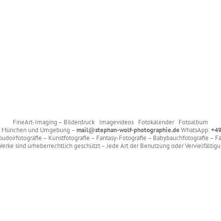
FineArt-Imaging – Bilderdruck Imagevideos Fotokalender Fotoalbum
 – München und Umgebung –
mail@stephan-wolf-photographie.de
WhatsApp:
+49
 Boudoirfotografie – Kunstfotografie – Fantasy-Fotografie – Babybauchfotografie – F
erke sind urheberrechtlich geschützt – Jede Art der Benutzung oder Vervielfältig