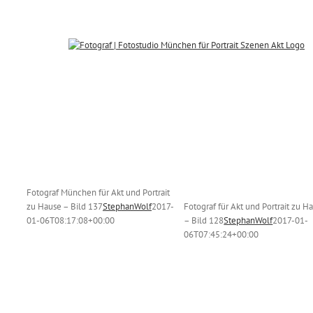
Zum
Inhalt
springen
kt
ild
Fotograf für Akt und Portrait
zu Hause – Bild 128
fie
zu Hause
Dessous-/Aktfotografie
Fotograf München für Akt und Portrait
Farbfotos
zu Hause – Bild 137
StephanWolf
2017-
Fotograf für Akt und Portrait zu H
01-06T08:17:08+00:00
– Bild 128
StephanWolf
2017-01-
06T07:45:24+00:00