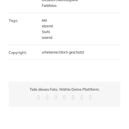
Farbfotos
Akt
Tags:
sitzend
Stuhl
lesend
urheberrechtlich geschützt
Copyright:
Teile dieses Foto. Wähle Deine Plattform:
Facebook
X
LinkedIn
WhatsApp
Pinterest
Xing
E-
Mail