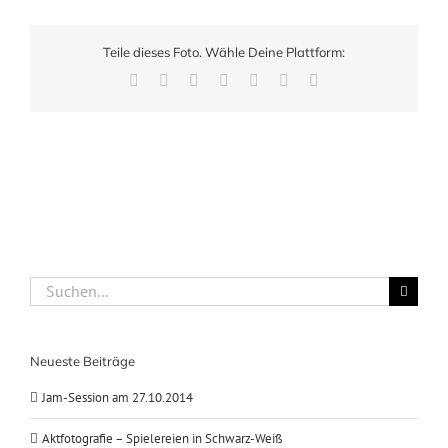
Teile dieses Foto. Wähle Deine Plattform:
Facebook
X
LinkedIn
WhatsApp
Pinterest
Xing
E-
Mail
Suche
nach:
Neueste Beiträge
Jam-Session am 27.10.2014
Aktfotografie – Spielereien in Schwarz-Weiß