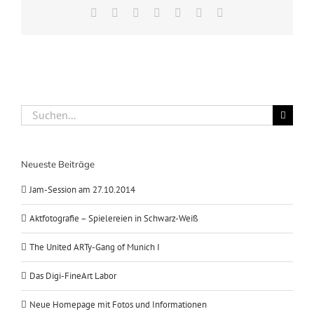
Facebook
X
LinkedIn
WhatsApp
Pinterest
Xing
E-
Mail
Suche
nach:
Neueste Beiträge
Jam-Session am 27.10.2014
Aktfotografie – Spielereien in Schwarz-Weiß
The United ARTy-Gang of Munich I
Das Digi-FineArt Labor
Neue Homepage mit Fotos und Informationen