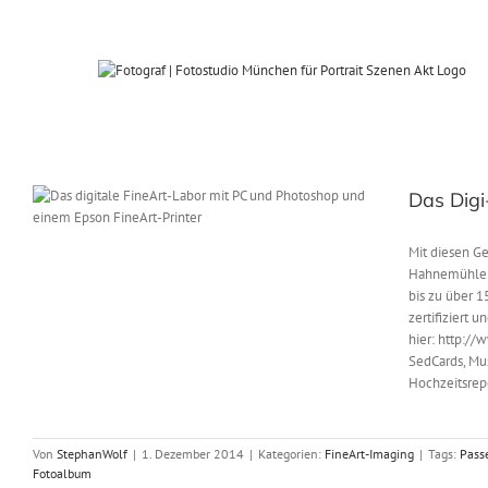
Zum
Inhalt
springen
Das Digi
Mit diesen G
Hahnemühle Bi
bis zu über 
zertifiziert 
hier: http://
SedCards, Mus
Hochzeitsrepo
Von
StephanWolf
|
1. Dezember 2014
|
Kategorien:
FineArt-Imaging
|
Tags:
Pass
Fotoalbum