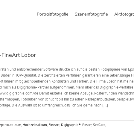
Portraitfotogafie
Szenenfotografie
Aktfotogra
-FineArt Labor
eräten und entsprechender Software drucke ich auf die besten Fotopapiere von Ep
lder in TOP-Qualität. Die zertifizierten Verfahren garantieren eine lebenslange H
150 Jahren mit gleichbleibenden Kontrasten und Farben. Die Firma Epson hat mein
und mich als Digigraphie-Partner aufgenommen. Mehr über das Digigraphie-Verfahre
www.digigraphie.com/de Damit erstelle ich kleine Abzüge, Poster für den Wandschm
termappen, Fotoalben von schlicht bis hin zu edlen Passepartoutalben, beispielswe
rtage. Die Auswahl ist so umfangreich, daß ich Sie gerne nach [...]
epartoutalbum
,
Hochzeitsalbum
,
FineArt
,
Digigraphie®
,
Poster
,
SedCard
,