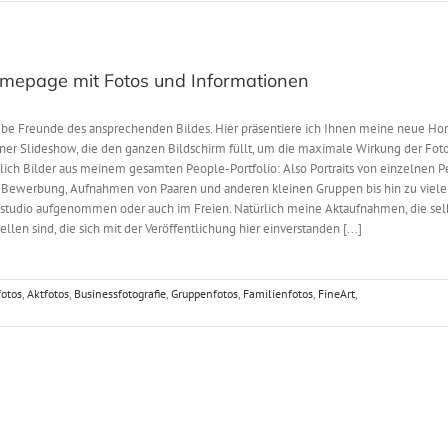
mepage mit Fotos und Informationen
iebe Freunde des ansprechenden Bildes. Hier präsentiere ich Ihnen meine neue
iner Slideshow, die den ganzen Bildschirm füllt, um die maximale Wirkung der Fot
lich Bilder aus meinem gesamten People-Portfolio: Also Portraits von einzelnen Pe
 Bewerbung, Aufnahmen von Paaren und anderen kleinen Gruppen bis hin zu viel
tostudio aufgenommen oder auch im Freien. Natürlich meine Aktaufnahmen, die selb
len sind, die sich mit der Veröffentlichung hier einverstanden [...]
fotos
,
Aktfotos
,
Businessfotografie
,
Gruppenfotos
,
Familienfotos
,
FineArt
,