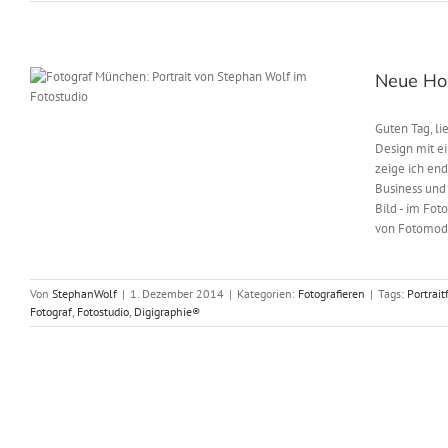
Neue Ho
Guten Tag, l
Design mit e
zeige ich end
Business und
Bild - im Fo
von Fotomodel
Von
StephanWolf
|
1. Dezember 2014
|
Kategorien:
Fotografieren
|
Tags:
Portrait
Fotograf
,
Fotostudio
,
Digigraphie®