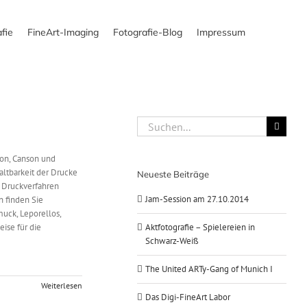
fie
FineArt-Imaging
Fotografie-Blog
Impressum
Suche
nach:
son, Canson und
altbarkeit der Drucke
Neueste Beiträge
e Druckverfahren
Jam-Session am 27.10.2014
n finden Sie
uck, Leporellos,
ise für die
Aktfotografie – Spielereien in
Schwarz-Weiß
The United ARTy-Gang of Munich I
Weiterlesen
Das Digi-FineArt Labor