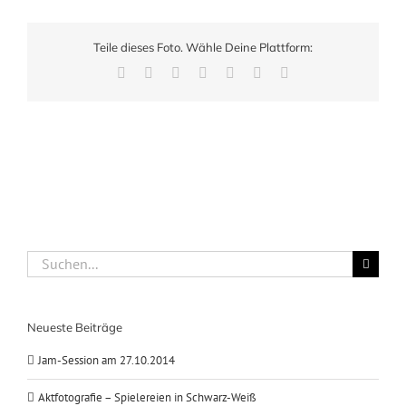
Teile dieses Foto. Wähle Deine Plattform:
Facebook
X
LinkedIn
WhatsApp
Pinterest
Xing
E-
Mail
Suche
nach:
Neueste Beiträge
Jam-Session am 27.10.2014
Aktfotografie – Spielereien in Schwarz-Weiß