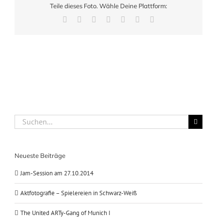
Teile dieses Foto. Wähle Deine Plattform:
Facebook
X
LinkedIn
WhatsApp
Pinterest
Xing
E-
Mail
Suche
nach:
Neueste Beiträge
Jam-Session am 27.10.2014
Aktfotografie – Spielereien in Schwarz-Weiß
The United ARTy-Gang of Munich I