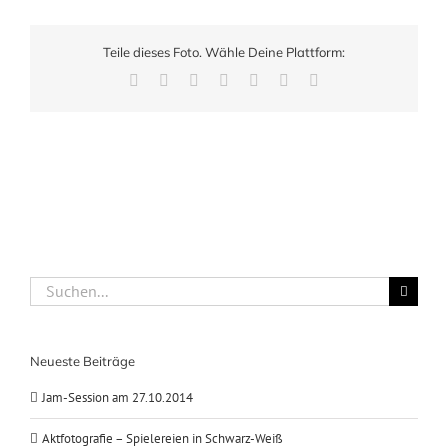
Teile dieses Foto. Wähle Deine Plattform:
Facebook
X
LinkedIn
WhatsApp
Pinterest
Xing
E-
Mail
Suche
nach:
Neueste Beiträge
Jam-Session am 27.10.2014
Aktfotografie – Spielereien in Schwarz-Weiß