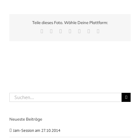
Teile dieses Foto. Wähle Deine Plattform:
Facebook
X
LinkedIn
WhatsApp
Pinterest
Xing
E-
Mail
Suche
nach:
Neueste Beiträge
Jam-Session am 27.10.2014