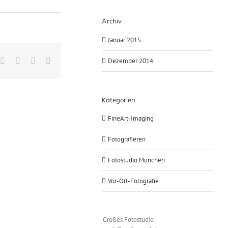
Archiv
Januar 2015
nkedIn
WhatsApp
Pinterest
Xing
E-
Dezember 2014
Mail
Kategorien
FineArt-Imaging
Fotografieren
Fotostudio München
Vor-Ort-Fotografie
Großes Fotostudio