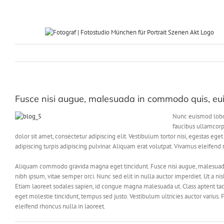
Zum
Inhalt
springen
Fusce nisi augue, malesuada in commodo quis, euis
Nunc euismod lobort
faucibus ullamcorp
dolor sit amet, consectetur adipiscing elit. Vestibulum tortor nisi, egestas ege
adipiscing turpis adipiscing pulvinar. Aliquam erat volutpat. Vivamus eleifend 
Aliquam commodo gravida magna eget tincidunt. Fusce nisi augue, malesuada 
nibh ipsum, vitae semper orci. Nunc sed elit in nulla auctor imperdiet. Ut a ni
Etiam laoreet sodales sapien, id congue magna malesuada ut. Class aptent taci
eget molestie tincidunt, tempus sed justo. Vestibulum ultricies auctor varius. 
eleifend rhoncus nulla in laoreet.