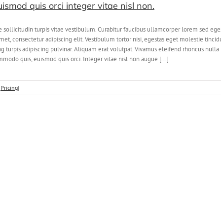
smod quis orci integer vitae nisl non.
e sollicitudin turpis vitae vestibulum. Curabitur faucibus ullamcorper lorem sed eg
et, consectetur adipiscing elit. Vestibulum tortor nisi, egestas eget molestie tincid
ing turpis adipiscing pulvinar. Aliquam erat volutpat. Vivamus eleifend rhoncus nulla
do quis, euismod quis orci. Integer vitae nisl non augue [...]
:
Pricing
|