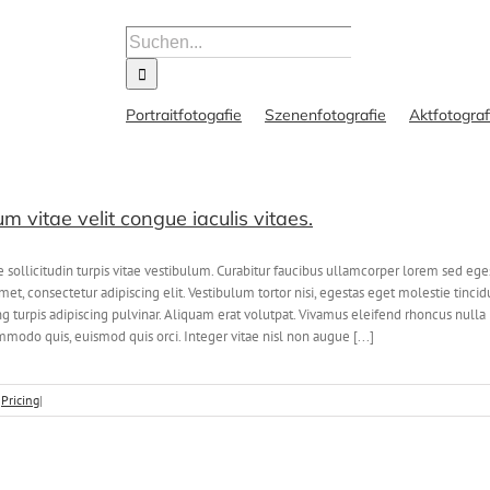
Suche
nach:
Portraitfotogafie
Szenenfotografie
Aktfotograf
um vitae velit congue iaculis vitaes.
e sollicitudin turpis vitae vestibulum. Curabitur faucibus ullamcorper lorem sed eg
et, consectetur adipiscing elit. Vestibulum tortor nisi, egestas eget molestie tincid
ing turpis adipiscing pulvinar. Aliquam erat volutpat. Vivamus eleifend rhoncus nulla
do quis, euismod quis orci. Integer vitae nisl non augue [...]
:
Pricing
|