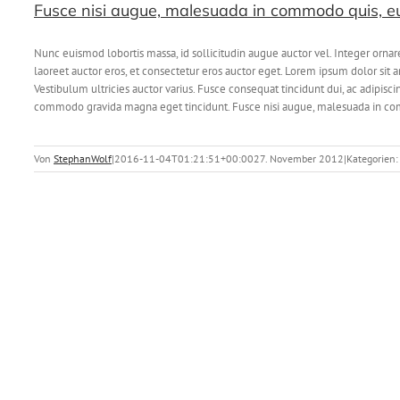
Fusce nisi augue, malesuada in commodo quis, eui
Nunc euismod lobortis massa, id sollicitudin augue auctor vel. Integer ornar
laoreet auctor eros, et consectetur eros auctor eget. Lorem ipsum dolor sit am
Vestibulum ultricies auctor varius. Fusce consequat tincidunt dui, ac adipisc
commodo gravida magna eget tincidunt. Fusce nisi augue, malesuada in commo
Von
StephanWolf
|
2016-11-04T01:21:51+00:00
27. November 2012
|
Kategorien