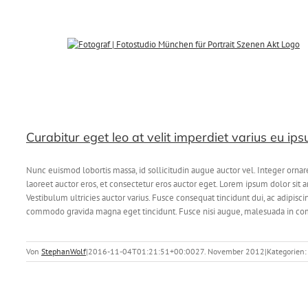
Zum
Inhalt
springen
Curabitur eget leo at velit imperdiet varius eu ips
Nunc euismod lobortis massa, id sollicitudin augue auctor vel. Integer ornar
laoreet auctor eros, et consectetur eros auctor eget. Lorem ipsum dolor sit am
Vestibulum ultricies auctor varius. Fusce consequat tincidunt dui, ac adipisc
commodo gravida magna eget tincidunt. Fusce nisi augue, malesuada in commo
Von
StephanWolf
|
2016-11-04T01:21:51+00:00
27. November 2012
|
Kategorien