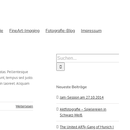
ie
FineArt-Imaging
Fotografie-Blog
Impressum
Suche
nach:
estas. Pellentesque
unt, tempus sed justo.
 in laoreet. Aliquam
Neueste Beiträge
Jam-Session am 27.10.2014
Weiterlesen
Aktfotografie – Spielereien in
Schwarz-Weiß
The United ARTy-Gang of Munich I