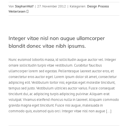
Von
StephanWolf
|
27. November 2012
|
Kategorien:
Design Process
Weiterlesen
Integer vitae nisl non augue ullamcorper
blandit donec vitae nibh ipsums.
Nunc euismod lobortis massa, id sollicitudin augue auctor vel. Integer
ornare sollicitudin turpis vitae vestibulum. Curabitur faucibus
ullamcorper lorem sed egestas. Pellentesque laoreet auctor eros, et
consectetur eros auctor eget. Lorem ipsum dolor sit amet, consectetur
adipiscing elit. Vestibulum tortor nisi, egestas eget molestie tincidunt,
tempus sed justo. Vestibulum ultricies auctor varius. Fusce consequat
tincidunt dui, ac adipiscing turpis adipiscing pulvinar. Aliquam erat
volutpat. Vivamus eleifend rhoncus nulla in laoreet. Aliquam commodo
gravida magna eget tincidunt. Fusce nisi augue, malesuada in
commodo quis, euismod quis orci. Integer vitae nisl non augue [...]