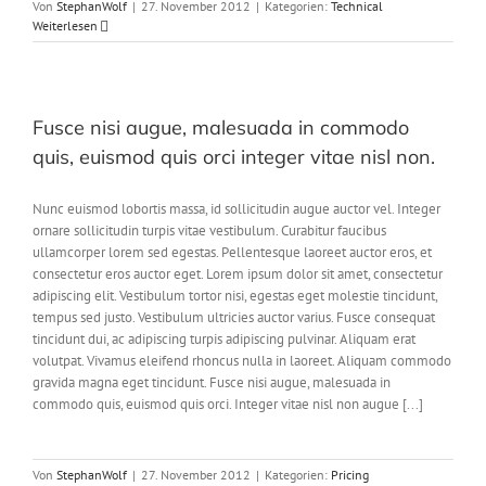
Von
StephanWolf
|
27. November 2012
|
Kategorien:
Technical
Weiterlesen
Fusce nisi augue, malesuada in commodo
quis, euismod quis orci integer vitae nisl non.
Nunc euismod lobortis massa, id sollicitudin augue auctor vel. Integer
ornare sollicitudin turpis vitae vestibulum. Curabitur faucibus
ullamcorper lorem sed egestas. Pellentesque laoreet auctor eros, et
consectetur eros auctor eget. Lorem ipsum dolor sit amet, consectetur
adipiscing elit. Vestibulum tortor nisi, egestas eget molestie tincidunt,
tempus sed justo. Vestibulum ultricies auctor varius. Fusce consequat
tincidunt dui, ac adipiscing turpis adipiscing pulvinar. Aliquam erat
volutpat. Vivamus eleifend rhoncus nulla in laoreet. Aliquam commodo
gravida magna eget tincidunt. Fusce nisi augue, malesuada in
commodo quis, euismod quis orci. Integer vitae nisl non augue [...]
Von
StephanWolf
|
27. November 2012
|
Kategorien:
Pricing