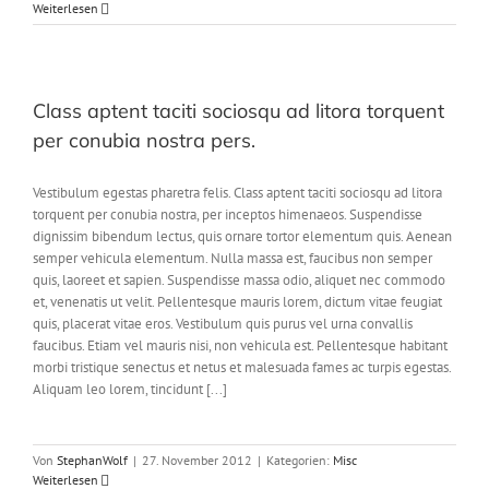
Weiterlesen
Class aptent taciti sociosqu ad litora torquent
per conubia nostra pers.
Vestibulum egestas pharetra felis. Class aptent taciti sociosqu ad litora
torquent per conubia nostra, per inceptos himenaeos. Suspendisse
dignissim bibendum lectus, quis ornare tortor elementum quis. Aenean
semper vehicula elementum. Nulla massa est, faucibus non semper
quis, laoreet et sapien. Suspendisse massa odio, aliquet nec commodo
et, venenatis ut velit. Pellentesque mauris lorem, dictum vitae feugiat
quis, placerat vitae eros. Vestibulum quis purus vel urna convallis
faucibus. Etiam vel mauris nisi, non vehicula est. Pellentesque habitant
morbi tristique senectus et netus et malesuada fames ac turpis egestas.
Aliquam leo lorem, tincidunt [...]
Von
StephanWolf
|
27. November 2012
|
Kategorien:
Misc
Weiterlesen