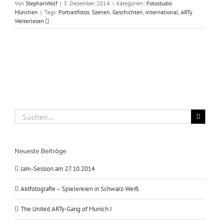
Von
StephanWolf
|
5. Dezember 2014
|
Kategorien:
Fotostudio
München
|
Tags:
Portraitfotos
,
Szenen
,
Geschichten
,
international
,
ARTy
Weiterlesen
Suche
nach:
Neueste Beiträge
Jam-Session am 27.10.2014
Aktfotografie – Spielereien in Schwarz-Weiß
The United ARTy-Gang of Munich I