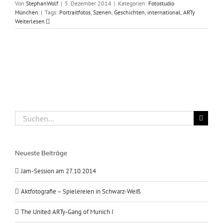
Von
StephanWolf
|
5. Dezember 2014
|
Kategorien:
Fotostudio
München
|
Tags:
Portraitfotos
,
Szenen
,
Geschichten
,
international
,
ARTy
Weiterlesen
Suche
nach:
Neueste Beiträge
Jam-Session am 27.10.2014
Aktfotografie – Spielereien in Schwarz-Weiß
The United ARTy-Gang of Munich I